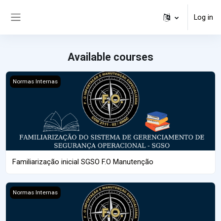
Skip to main content
Log in
Side panel
Available courses
Course image Familiarização inicial SGSO F.O Manutenção
Normas Internas
Familiarização inicial SGSO F.O Manutenção
Course image DOUTRINAMENTO BÁSICO
Normas Internas