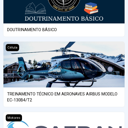
DOUTRINAMENTO BÁSICO
Course image TREINAMENTO TÉCNICO EM AERONAVES AIRBUS 
Célula
TREINAMENTO TÉCNICO EM AERONAVES AIRBUS MODELO
EC-130B4/T2
Course image TREINAMENTO TÉCNICO EM MOTORES ARRIEL 2 S
Motores